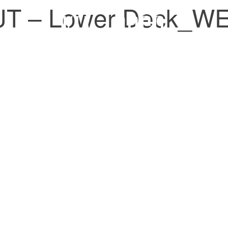
T – Lower Deck_W