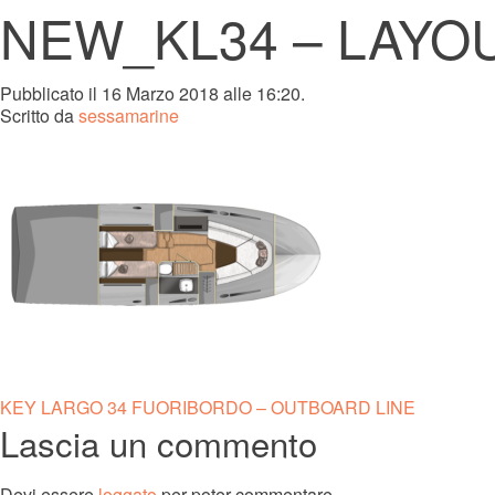
NEW_KL34 – LAYOU
Pubblicato il 16 Marzo 2018 alle 16:20.
Scritto da
sessamarine
Navigazione
KEY LARGO 34 FUORIBORDO – OUTBOARD LINE
Lascia un commento
articoli
Devi essere
loggato
per poter commentare.