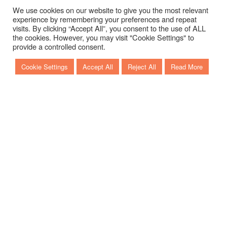
We use cookies on our website to give you the most relevant
experience by remembering your preferences and repeat
visits. By clicking “Accept All”, you consent to the use of ALL
the cookies. However, you may visit "Cookie Settings" to
provide a controlled consent.
Cookie Settings
Accept All
Reject All
Read More
PURA LIBERTÀ, FIRMATA SESSA
MARINE
Key Largo è l’essenza della libertà in mare, è il vento sul
viso, la sensazione di movimento e la promessa di orizzonti
sempre nuovi. Una gamma che esprime l’anima più
autentica di Sessa Marine, dove design italiano, spirito
sportivo e comfort si incontrano per trasformare ogni uscita
in un’esperienza intensa e memorabile.